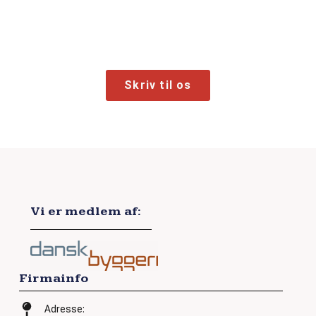
Interesseret?
Send os en besked, så hører du fra os.
Skriv til os
KONTAKT
Vi er medlem af:
Firmainfo
Adresse: