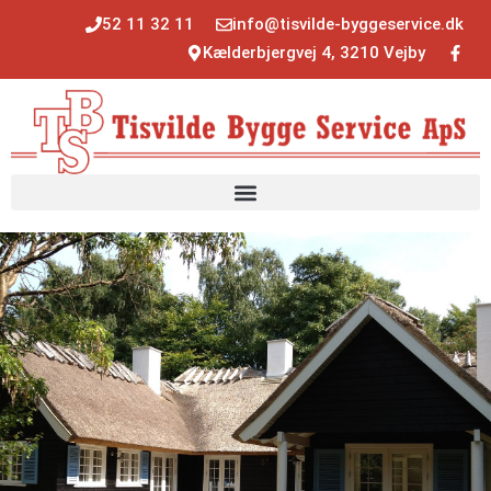
52 11 32 11
info@tisvilde-byggeservice.dk
Kælderbjergvej 4, 3210 Vejby